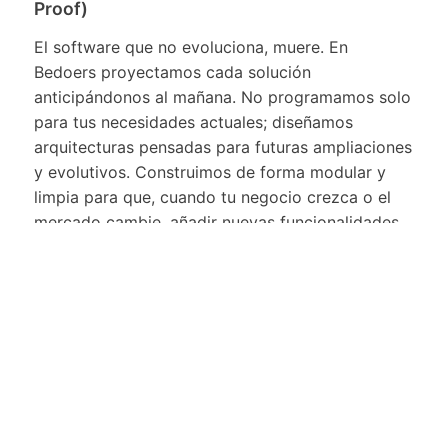
Proof)
El software que no evoluciona, muere. En
Bedoers proyectamos cada solución
anticipándonos al mañana. No programamos solo
para tus necesidades actuales; diseñamos
arquitecturas pensadas para futuras ampliaciones
y evolutivos. Construimos de forma modular y
limpia para que, cuando tu negocio crezca o el
mercado cambie, añadir nuevas funcionalidades
sea sencillo, rápido y, sobre todo, económico.
Creamos activos digitales que no caducan.
Ejecución ágil y compromiso real
Con el terreno bien preparado, pasamos a la
acción. Trabajamos con metodologías que te